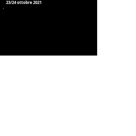
23/24 ottobre 2021
Previous
Next
Endurance Sports
Independent newspaper registered with the
Court of L'Aquila n.572 of 2 Feb. 2008 |
Director Manager Luca Giannangeli