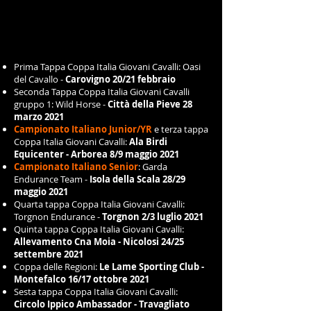
Riceviamo e pubblichiamo il calendario ufficiale FISE per la
stagione sportiva endurance 2021. Sono state assegnate le
7
tappe
di Coppa Italia Giovani Cavalli, i due Campionati
Italiani JYR e Senior nonché la Coppa delle Regioni.
CALENDARIO 2021
Prima Tappa Coppa Italia Giovani Cavalli: Oasi
del Cavallo -
Carovigno 20/21 febbraio
Seconda Tappa Coppa Italia Giovani Cavalli
gruppo 1: Wild Horse -
Città della Pieve 28
marzo 2021
Campionato Italiano Junior/YR
e terza tappa
Coppa Italia Giovani Cavalli:
Ala Birdi
Equicenter - Arborea 8/9 maggio 2021
Campionato Italiano Senior
: Garda
Endurance Team -
Isola della Scala 28/29
maggio 2021
Quarta tappa Coppa Italia Giovani Cavalli:
Torgnon Endurance -
Torgnon 2/3 luglio 2021
Quinta tappa Coppa Italia Giovani Cavalli:
Allevamento Cna Moia - Nicolosi 24/25
settembre 2021
Coppa delle Regioni:
Le Lame Sporting Club -
Montefalco 16/17 ottobre 2021
Sesta tappa Coppa Italia Giovani Cavalli:
Circolo Ippico Ambassador - Travagliato