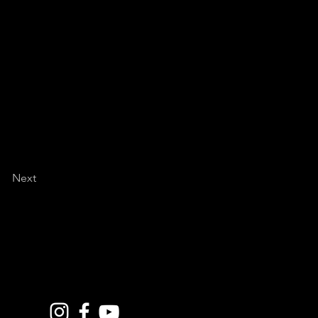
ma, in un circo
tti improbabili
mettere un po' d'ordine,
mai va di moda dire,
e 2018 dei calendari
rimo sito dovesse
Next