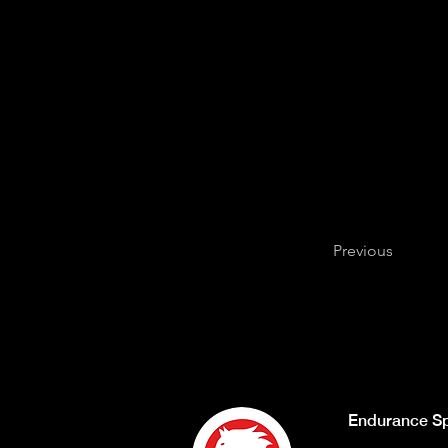
offrono anche servizi di t
numericamente piccolo co
provenienti da altre disci
cosa che, come citato, d
restate connessi
perchè
presenti sui siti citati 
mancare qualche tappa, 
Previous
Endurance Sp