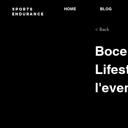
HOME
BLOG
Sports
endurANCE
< Back
Bocel
Lifes
l'eve