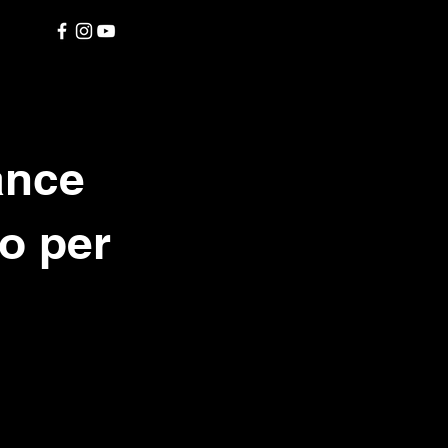
ance
to per