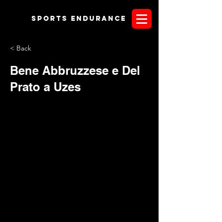
Sports endurANCE
< Back
Bene Abbruzzese e Del
Prato a Uzes
Si è corsa oggi ad Uzes in Francia un'affollata
CEI2* che ha visto all'arrivo finale 45 binomi.