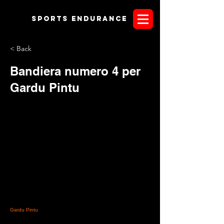
Sports endurANCE
< Back
Bandiera numero 4 per
Gardu Pintu
Gardu Pintu
è la nave scuola per eccellenza: sulla sua
solida schiena tanti hanno sognato e realizzato i propri
sogni. Sabato prossimo, dopo aver fatto sventolare negli