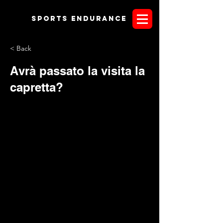
Sports endurANCE
< Back
Avrà passato la visita la
capretta?
Promossa a pieni voti la gara appena conclusasi a Bibbiena,
Arezzo. Il C.O. Casentino Endurance Team non ha tradito le
aspettative dando vita ad una manifestazione di ottimo