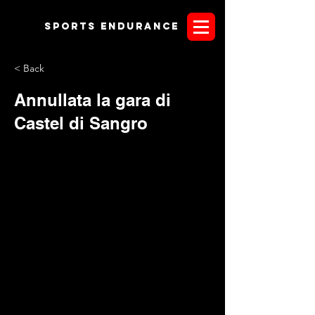
Sports endurANCE
< Back
Annullata la gara di
Castel di Sangro
Anche la gara di Castel di Sangro in Abruzzo salta;
quest'anno non riesce a trovare una collocazione definitiva
la tappa di endurance del 29 luglio. Saltata la storica gara di