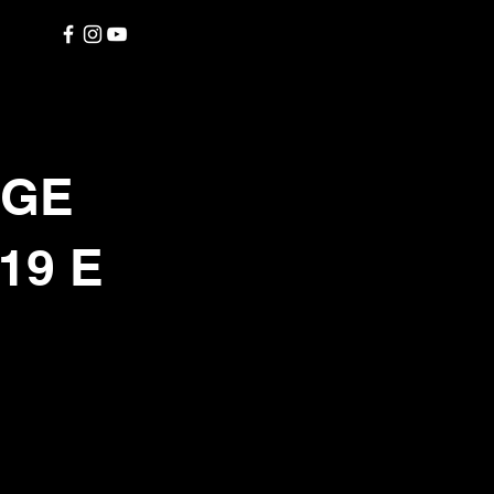
NGE
19 E