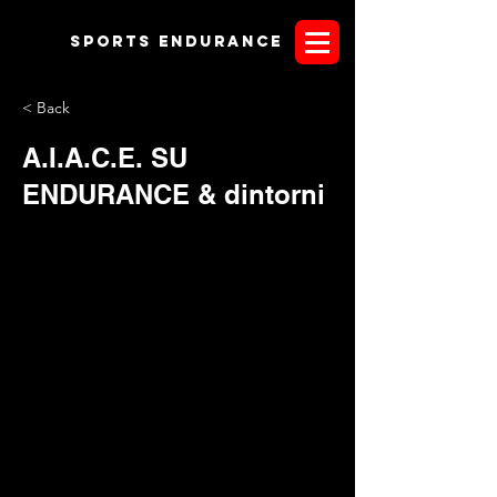
Sports endurANCE
< Back
A.I.A.C.E. SU
ENDURANCE & dintorni
Il
14 dicembre
prossimo alle
20.30
, a grande richiesta arriva
A.I.A.C.E.
sulla piattaforma streaming
ENDURANCE &
dintorni
. In tanti ci hanno chiesto di approfondire tematiche