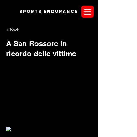
Sports endurANCE
< Back
A San Rossore in
ricordo delle vittime
PISA - A San Rossore per incontrarsi e
gareggiare, ma con il pensiero rivolto alle vittime del
devastante terremoto che mercoledì notte ha sconvolto le