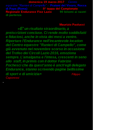
Tra qualche ora,
domenica 19 marzo 2017
, il
Centro
equestre "Ranieri di Campello" -
Pratoni del Vivaro, Rocca
di Papa (Roma)
ospiterà la
II
^
tappa del Campionato
Regionale Endurance Fise Lazio
.
Ben
90 binomi ai nastri
di partenza
, provenienti anche dalle limitrofe Regioni dell'
Italia Centrale, nello specifico:
Abruzzo
,
Campania
,
Toscana
e
Umbria
.
Soddisfatta la dirigenza regionale che, con il
tecnico e giudice nazionale di disciplina
Maurizio Paolucci
,
«E'
un risultato straordinario, a
afferma:
preiscrizioni concluse. Ci rende molto soddisfatti
e fiduciosi, anche in vista dei mesi a venire.
Riportare l'Endurance nell'incantevole location
del Centro equestre "Ranieri di Campello", come
già avvenuto nel novembre scorso in occasione
del Trofeo dei Circoli Lazio 2016, emoziona
sempre. L'amalgama e l'intesa, crescenti in seno
allo staff, in primis con il dottor Fabrizio
Pochesci che da quest'anno è anch'egli delegato
Endurance, stanno scrivendo pagine bellissime
»
.
di sport e di
amic
izia
Buona gara a tutti.
Filippo
Caporossi