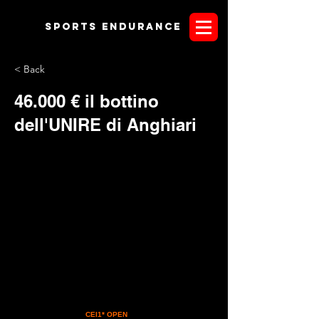
Sports endurANCE
< Back
46.000 € il bottino
dell'UNIRE di Anghiari
Il 2 e 3 settembre, il Castello di Sorci di Anghiari aprirà la sua
stagione endurance con il Trofeo UNIRE giunto alle battute
finali, presentando la
CEI1* OPEN
con annesso regionale