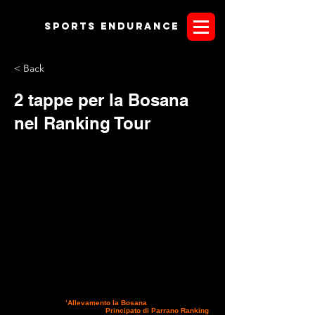
Sports endurANCE
< Back
2 tappe per la Bosana
nel Ranking Tour
Da pochi minuti è giunta la notizia che le due gare
organizzate dall
’Allevamento la Bosana
, nostro sponsor
tecnico, entrano nel circuito
Principato di Parrano Ranking